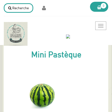
0
Recherche
Bascule
la
navigat
Mini Pastèque