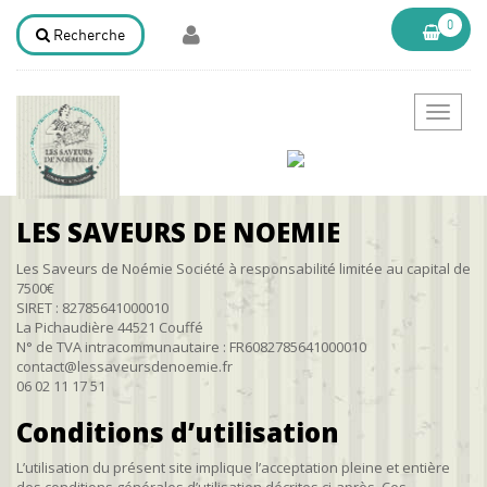
0
Recherche
Bascule
la
navigat
LES SAVEURS DE NOEMIE
Les Saveurs de Noémie Société à responsabilité limitée au capital de
7500€
SIRET :
82785641000010
La Pichaudière 44521 Couffé
N° de TVA intracommunautaire : FR6082785641000010
contact@lessaveursdenoemie.fr
06 02 11 17 51
Conditions d’utilisation
L’utilisation du présent site implique l’acceptation pleine et entière