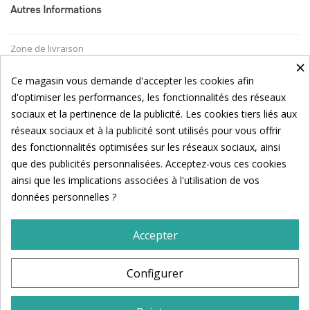
Autres Informations
Zone de livraison
×
Conditions générales
Ce magasin vous demande d'accepter les cookies afin
d'optimiser les performances, les fonctionnalités des réseaux
Nos partenaires
sociaux et la pertinence de la publicité. Les cookies tiers liés aux
réseaux sociaux et à la publicité sont utilisés pour vous offrir
Suivez Noémie Sur Les Réseaux Sociaux !
des fonctionnalités optimisées sur les réseaux sociaux, ainsi
que des publicités personnalisées. Acceptez-vous ces cookies
ainsi que les implications associées à l'utilisation de vos
données personnelles ?
Accepter
© Les saveurs de Noemie - 2024 - Tous droits réservés -
Mentions
Configurer
légales
Création
Dioqa
-
Indegraphique