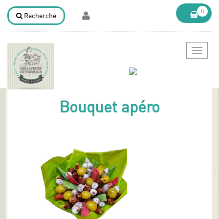
0
Recherche
Bascule
la
navigat
Bouquet apéro